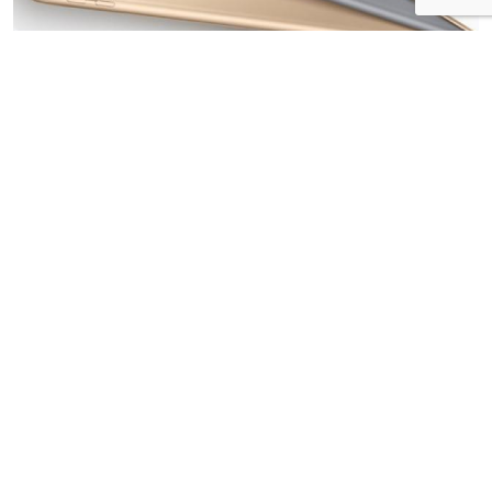
Apple werkt aan een manier om iOS, het
besturingssysteem van onder meer iPads en iPhones, te
koppelen aan macOS, het systeem voor Apple-pc's.
Ontwikkelaars hoeven dan maar één app te schrijven die
op beide systemen werkt. Komend jaar zou dat al
moeten kunnen, meldt
persbureau Bloomberg
woensdag.
Ontwikkelaars moeten nu aparte apps voor iOS en
macOS maken. De App Store voor iPhones en iPads is
uitgebreid en wordt goed onderhouden, maar de Mac
App Store is maar schamel. Apps zijn lang niet altijd
bijgewerkt en de store zelf kreeg in 2014 voor het laatst
een nieuw likje verf. Het is niet bekend of Apple ook de
beide appstores wil samenvoegen.