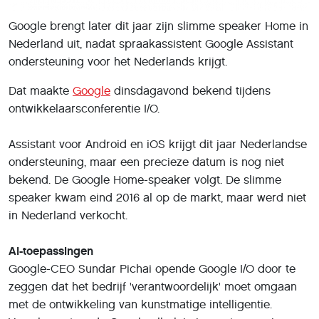
Zo krijgt Google Assistant de mogelijkheid om soepelere
gesprekken met de gebruiker te voeren. Gebruikers
kunnen inhaken op antwoorden van Assistant, zonder
elke keer 'hé Google' te zeggen.
Google werkt daarnaast aan een manier om makkelijker
meer stemmen aan Google Assistant toe te voegen. Nu
moeten stemacteurs nog vele uren aan materiaal
opnemen, zodat gegenereerde tekst natuurlijk klinkt. De
nieuwe methode heeft aan een paar uur stemopnames
genoeg. In de Engelstaligee versie van Google Assistant
kun je binnenkort bijvoorbeeld de stem van zanger John
Legend kiezen.
Natuurlijke spraak
Google liet ook zien dat het werkt aan een methode