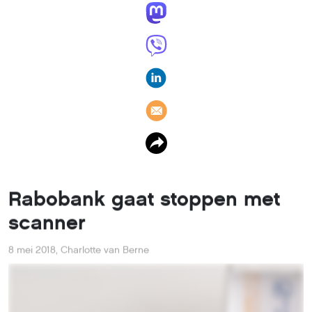
Rabobank doet zijn kaartlezer Rabo Scanner om
betalingen en overboekingen te verifiëren de deur uit.
Het ’goedkeuringskastje’ is niet meer nodig, concludeert
de bank.