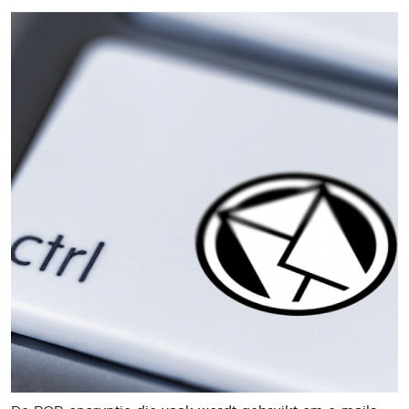
breed beveiligingslek. Dat concluderen
beveiligingsonderzoekers.
Eén van die onderzoekers meldt dit op
Twitter
.
Op dinsdag wordt een verslag gepubliceerd waarin de
kwetsbaarheid wordt omschreven, maar
belangenorganisatie
Electronic Frontier Foundation
(EFF)
heeft het lek al ingezien en waarschuwt gebruikers om
zo spoedig mogelijk te stoppen met het gebruik van
PGP. Ook twee vergelijkbare technieken, S/MIME en GPG,
zijn onveilig, waarschuwen de Fachhochschule Münster,
de Ruhr-Universität en de KU Leuven maandag.
PGP staat voor Pretty Good Privacy. Bij de
encryptiemethode wisselen de ontvanger en verzender
van mails unieke digitale sleutels uit. Alleen de bezitters
van deze sleutels kunnen dan de inhoud van een mail