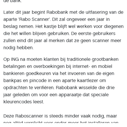
'In de loop van volgend jaar' hoeft ook dat niet meer,
belooft Bart Leurs, groepsdirectielid verantwoordelijk
voor de digitale verandering bij Rabobank.
Net zo veilig
Leurs stelt dat het door de technologische
ontwikkelingen ook mogelijk is om ’net zo veilig’ online te
bankieren zonder apart kastje: „Je kunt hierbij denken
aan 5-cijferige inlogcodes, het lezen van een
vingerafdruk of hand- en gezichtsherkenning, in
combinatie met allerlei monitoringsmogelijkheden.
Mensen raken steeds meer gewend aan dit gemak. Een
extra kastje voor de app is voor een steeds groter deel
van onze klanten niet meer de beste oplossing.”
Ook bij Volksbank, het moederbedrijf van SNS, ASN en
Regiobank, loopt een project om de zogenoemde
Digipas dit jaar overbodig te maken. Het