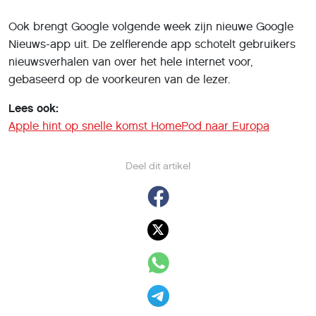
Rabobank gaat stoppen met
scanner
8 mei 2018
,
Charlotte van Berne