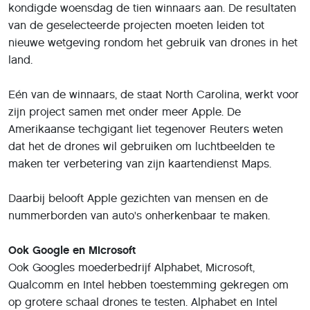
Microsoft werken respectievelijk samen met de stad San
Diego en de staat Kansas.
Amazon, dat al geruime tijd experimenteert met
bezorgdrones, werd niet geselecteerd. Ook de Chinese
dronefabrikant DJI viel buiten de boot. Wel is de groot
dat zij in de komende maanden ook goedkeuring zullen
krijgen voor dergelijke projecten. Mogelijk gebeurt dit
onder de bestaande eisen, maar het zou ook kunnen dat
voorstellen worden aangepast om in aanmerking te
komen.
Deel dit artikel