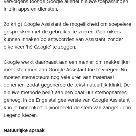
waarbij Assistant zelfstandig volledige
telefoongesprekken kan maken. De techniek is nog niet
klaar voor gebruik, maar al wel vergevorderd.
Als voorbeeld toonde Google een gesprek met een
kapper. De gebruiker vroeg Assistant een afspraak te
maken, Assistant belde vervolgens zelfstandig zonder
dat de gebruiker iets hoeft de doen een kapperszaak, en
maakte de afspraak. De kapster aan de lijn had niet in
de gaten dat ze met een computer sprak, omdat
Assistant natuurlijke zinnen maakt en soms 'uh' zegt.
Google Foto's
Ook Google Foto's krijgt nieuwe functies met
kunstmatige intelligentie. De fotodienst wordt onder
meer beter in het automatisch verbeteren van
onderbelichte foto's. Ook kan Foto's zwartwitfoto's
herkennen en zelfstandig inkleuren.