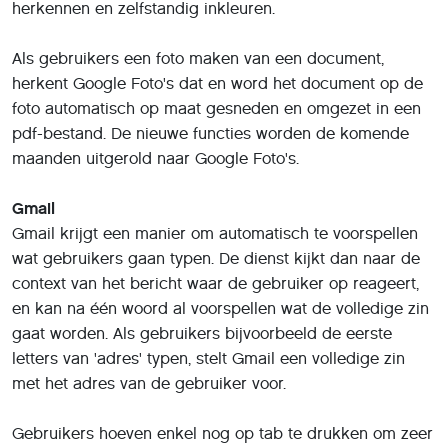
komende week uitgerold in Gmail, maar is nog niet in het
Nederlands beschikbaar.
Gboard
Ook nieuw is de mogelijkheid om aan de hand van
morse-code te typen in toetsenbord Gboard,
beschikbaar voor zowel Android als iOS. Die methode is
ontwikkeld voor mensen met een lichamelijke beperking,
zodat mensen die niet kunnen praten of typen toch aan
de hand van bijvoorbeeld hoofdbewegingen kunnen
typen.
Google Assistant voor zowel Android als iOS krijgt de
komende weken ook een visuele update. Assistant gaat
meer gebruik maken van de schermruimte van telefoons,
door meer afbeeldingen en tekst te tonen bij zaken die
gebruikers aan de assistent vragen.