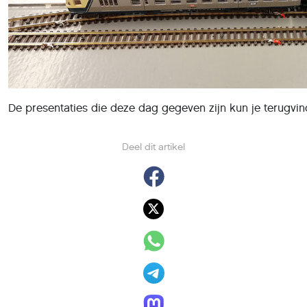
'Beveiligingslek in PGP-
encryptie e-mails'
14 mei 2018
,
Charlotte van Berne