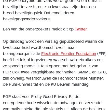
lezen.
Advies
Volgens de EFF is het riskant om e-mails met PGP te
lezen en te versturen. Ze raden gebruikers aan om
tijdelijk een andere versleutelde vorm van communicatie
te gebruiken, zoals de chatdienst Signal.
Het Nederlandse OM kraakte afgelopen jaar 3,6 miljoen
versleutelde berichten van het Nederlandse bedrijf
Ennetcom, waarbij ook PGP werd gebruikt ter
versleuteling. De politie had op een niet nader
genoemde wijze de encryptiesleutels bemachtigd.
De berichten waren afkomstig van een bedrijf dat
BlackBerry-telefoons met PGP-encryptie aan criminelen
verkocht.