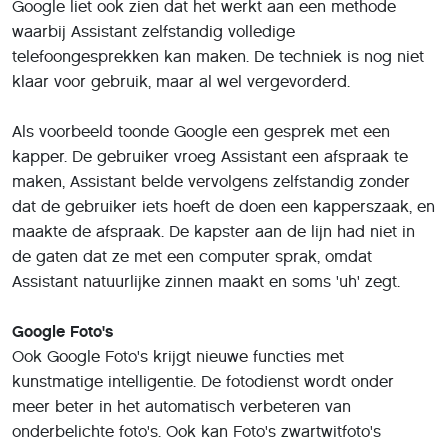
Als gebruikers een foto maken van een document,
herkent Google Foto's dat en word het document op de
foto automatisch op maat gesneden en omgezet in een
pdf-bestand. De nieuwe functies worden de komende
maanden uitgerold naar Google Foto's.
Gmail
Gmail krijgt een manier om automatisch te voorspellen
wat gebruikers gaan typen. De dienst kijkt dan naar de
context van het bericht waar de gebruiker op reageert,
en kan na één woord al voorspellen wat de volledige zin
gaat worden. Als gebruikers bijvoorbeeld de eerste
letters van 'adres' typen, stelt Gmail een volledige zin
met het adres van de gebruiker voor.
Gebruikers hoeven enkel nog op tab te drukken om zeer
snel e-mailberichten op te stellen. De functie wordt de