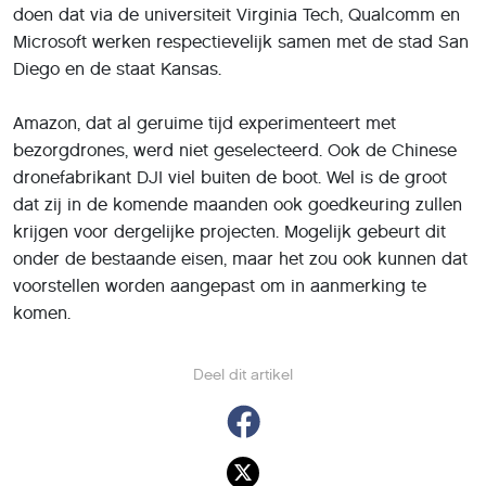
Nederlandstalige Google
Home-speaker in aantocht
9 mei 2018
,
Charlotte van Berne