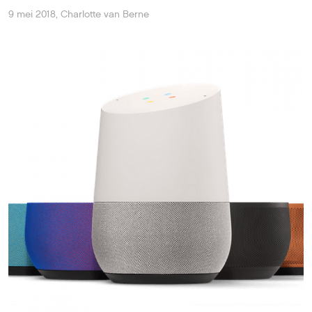
Google brengt later dit jaar zijn slimme speaker Home in
Nederland uit, nadat spraakassistent Google Assistant
ondersteuning voor het Nederlands krijgt.
Dat maakte
Google
dinsdagavond bekend tijdens
ontwikkelaarsconferentie I/O.
Assistant voor Android en iOS krijgt dit jaar Nederlandse
ondersteuning, maar een precieze datum is nog niet
bekend. De Google Home-speaker volgt. De slimme
speaker kwam eind 2016 al op de markt, maar werd niet
in Nederland verkocht.
AI-toepassingen
Google-CEO Sundar Pichai opende Google I/O door te
zeggen dat het bedrijf 'verantwoordelijk' moet omgaan
met de ontwikkeling van kunstmatige intelligentie.
Vervolgens toonde Google allerlei nieuwe toepassingen
in zijn apps en diensten.