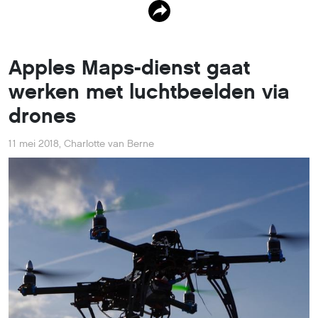
Apple gaat in de Verenigde Staten gebruikmaken van
drones om zijn kaartenapp Maps te verbeteren.
Dat blijkt uit
berichtgeving van Reuters
over een
grootschalig proefprogramma voor drones op initiatief
van de Amerikaanse regering.
Het Amerikaanse ministerie van Transport kondigde in
oktober van vorig jaar aan dat het tien projecten van
lokale overheden zou goedkeuren. Het ministerie
kondigde woensdag de tien winnaars aan. De resultaten