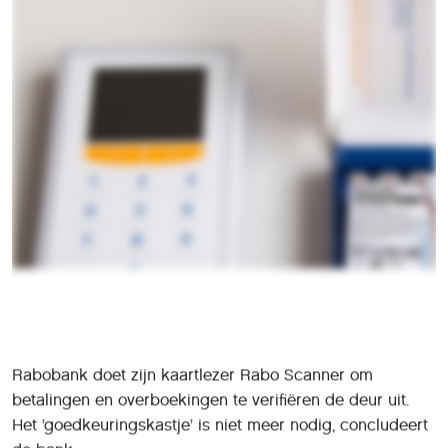
Later dit jaar begint Rabobank met de uitfasering van de
aparte ’Rabo Scanner’. Dit zal ongeveer een jaar in
beslag nemen. Het kastje blijft wel werken voor diegenen
die het willen blijven gebruiken. De eerste gebruikers
zullen eind dit jaar al merken dat ze geen scanner meer
nodig hebben.
Op ING na moeten klanten bij traditionele grootbanken
betalingen en overboekingen bij internet- en mobiel
bankieren goedkeuren via het invoeren van de eigen
bankpas en pincode in een aparte kaartlezer om
opdrachten te verifiëren. Rabobank wisselde die drie
jaar geleden om voor een apparaatje dat speciale
kleurencodes leest.
Deze Raboscanner is steeds minder vaak nodig, maar
nog altijd verplicht voor onder meer het installeren van
de mobiele app en het overboeken van grote bedragen.