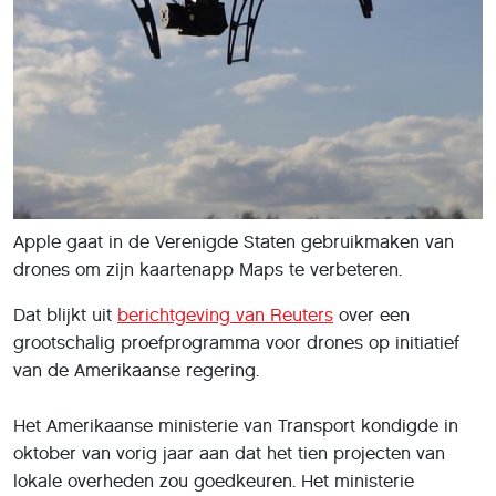
van de geselecteerde projecten moeten leiden tot
nieuwe wetgeving rondom het gebruik van drones in het
land.
Eén van de winnaars, de staat North Carolina, werkt voor
zijn project samen met onder meer Apple. De
Amerikaanse techgigant liet tegenover Reuters weten
dat het de drones wil gebruiken om luchtbeelden te
maken ter verbetering van zijn kaartendienst Maps.
Daarbij belooft Apple gezichten van mensen en de
nummerborden van auto's onherkenbaar te maken.
Ook Google en Microsoft
Ook Googles moederbedrijf Alphabet, Microsoft,
Qualcomm en Intel hebben toestemming gekregen om
op grotere schaal drones te testen. Alphabet en Intel
doen dat via de universiteit Virginia Tech, Qualcomm en