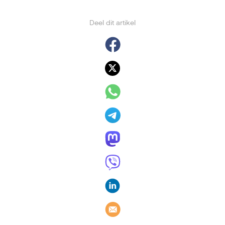
Apples Maps-dienst gaat
werken met luchtbeelden via
drones
11 mei 2018
,
Charlotte van Berne