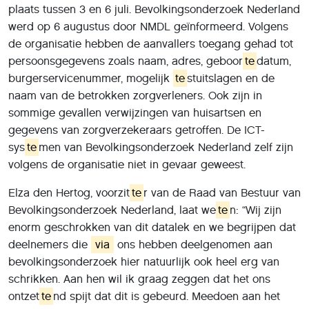
plaats tussen 3 en 6 juli. Bevolkingsonderzoek Nederland
werd op 6 augustus door NMDL geïnformeerd. Volgens
de organisatie hebben de aanvallers toegang gehad tot
persoonsgegevens zoals naam, adres, geboor
te
datum,
burgerservicenummer, mogelijk
te
stuitslagen en de
naam van de betrokken zorgverleners. Ook zijn in
sommige gevallen verwijzingen van huisartsen en
gegevens van zorgverzekeraars getroffen. De ICT-
sys
te
men van Bevolkingsonderzoek Nederland zelf zijn
volgens de organisatie niet in gevaar geweest.
Elza den Hertog, voorzit
te
r van de Raad van Bestuur van
Bevolkingsonderzoek Nederland, laat we
te
n: “Wij zijn
enorm geschrokken van dit datalek en we begrijpen dat
deelnemers die
via
ons hebben deelgenomen aan
bevolkingsonderzoek hier natuurlijk ook heel erg van
schrikken. Aan hen wil ik graag zeggen dat het ons
ontzet
te
nd spijt dat dit is gebeurd. Meedoen aan het