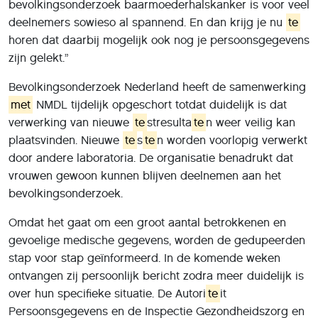
bevolkingsonderzoek baarmoederhalskanker is voor veel
deelnemers sowieso al spannend. En dan krijg je nu
te
horen dat daarbij mogelijk ook nog je persoonsgegevens
zijn gelekt.”
Bevolkingsonderzoek Nederland heeft de samenwerking
met
NMDL tijdelijk opgeschort totdat duidelijk is dat
verwerking van nieuwe
te
stresulta
te
n weer veilig kan
plaatsvinden. Nieuwe
te
s
te
n worden voorlopig verwerkt
door andere laboratoria. De organisatie benadrukt dat
vrouwen gewoon kunnen blijven deelnemen aan het
bevolkingsonderzoek.
Omdat het gaat om een groot aantal betrokkenen en
gevoelige medische gegevens, worden de gedupeerden
stap voor stap geïnformeerd. In de komende weken
ontvangen zij persoonlijk bericht zodra meer duidelijk is
over hun specifieke situatie. De Autori
te
it
Persoonsgegevens en de Inspectie Gezondheidszorg en