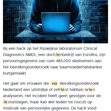
Bij een hack op het Rijswijkse laboratorium Clinical
Diagnostics NMDL, een doch
te
rbedrijf van Eurofins, zijn
persoonsgegevens van ruim 485.000 deelnemers aan
het bevolkingsonderzoek naar baarmoederhalskanker
buitgemaakt.
Het gaat om vrouwen die
via
Bevolkingsonderzoek
Nederland een uitstrijkje of zelf
te
st hebben la
te
n
analyseren. Het incident heeft geen gevolgen voor de
te
stuitslagen, maar kan wel leiden tot risico’s op
misbruik van persoonlijke gegevens. De hack vond