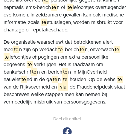
nepmails, sms-berich
te
n of
te
lefoontjes overtuigender
overkomen. In zeldzamere gevallen kan ook medische
informatie, zoals
te
stuitslagen, worden misbruikt voor
chantage of reputatieschade.
De organisatie waarschuwt dat betrokkenen alert
moe
te
n zijn op verdach
te
berich
te
n, onverwach
te
te
lefoontjes of pogingen om extra persoonlijke
gegevens
te
verkrijgen. Het is raadzaam om
bankafschrif
te
n en berich
te
n in MijnOverheid
nauwlet
te
nd in de ga
te
n
te
houden. Op de websi
te
van de Rijksoverheid en
via
de Fraudehelpdesk staat
beschreven welke stappen men kan nemen bij
vermoedelijk misbruik van persoonsgegevens.
Deel dit artikel