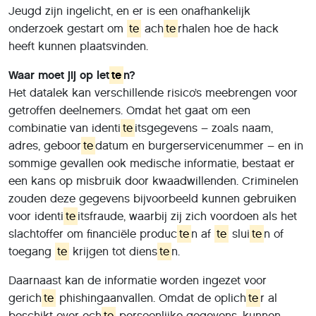
Jeugd zijn ingelicht, en er is een onafhankelijk
onderzoek gestart om
te
ach
te
rhalen hoe de hack
heeft kunnen plaatsvinden.
Waar moet jij op let
te
n?
Het datalek kan verschillende risico’s meebrengen voor
getroffen deelnemers. Omdat het gaat om een
combinatie van identi
te
itsgegevens – zoals naam,
adres, geboor
te
datum en burgerservicenummer – en in
sommige gevallen ook medische informatie, bestaat er
een kans op misbruik door kwaadwillenden. Criminelen
zouden deze gegevens bijvoorbeeld kunnen gebruiken
voor identi
te
itsfraude, waarbij zij zich voordoen als het
slachtoffer om financiële produc
te
n af
te
slui
te
n of
toegang
te
krijgen tot diens
te
n.
Daarnaast kan de informatie worden ingezet voor
gerich
te
phishingaanvallen. Omdat de oplich
te
r al
beschikt over ech
te
persoonlijke gegevens, kunnen