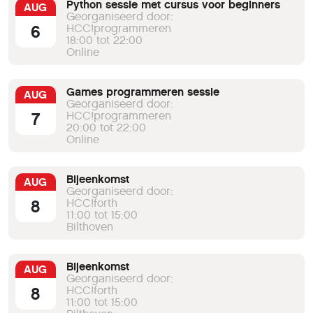
Python sessie met cursus voor beginners
AUG
Georganiseerd door:
6
HCC!programmeren
18:00 tot 22:00
Online
Games programmeren sessie
AUG
Georganiseerd door:
7
HCC!programmeren
20:00 tot 22:00
Online
Bijeenkomst
AUG
Georganiseerd door:
8
HCC!forth
11:00 tot 15:00
Bilthoven
Bijeenkomst
AUG
Georganiseerd door:
8
HCC!forth
11:00 tot 15:00