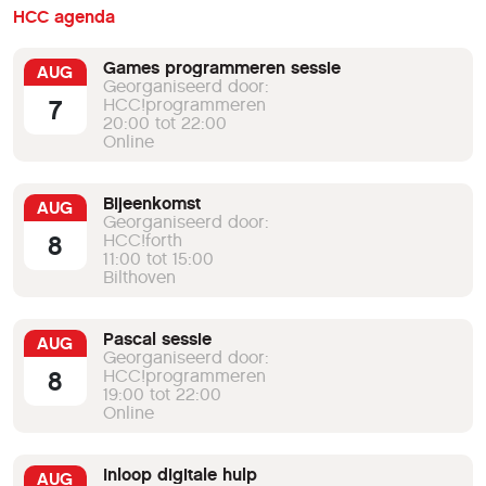
HCC agenda
Games programmeren sessie
AUG
Georganiseerd door:
7
HCC!programmeren
20:00 tot 22:00
Online
Bijeenkomst
AUG
Georganiseerd door:
8
HCC!forth
11:00 tot 15:00
Bilthoven
Pascal sessie
AUG
Georganiseerd door:
8
HCC!programmeren
19:00 tot 22:00
Online
Inloop digitale hulp
AUG