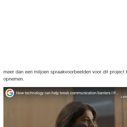
Om de app te trainen gaat Google de komende jaren groo
testen met vrijwilligers, zo maakte het bedrijf deze week 
tijdens een Google Inventors-evenement. In eerste instant
alleen Engelstalige vrijwilligers
uitgenodigd
. Het gaat dan
die “moeite hebben om door anderen te worden verstaan”
een verlamming of aandoeningen zoals ALS of de ziekte v
Parkinson.
Voor dit machine learning-project, dat al een paar jaar in
voorbereiding is, worden zij gevraagd om in hun eigen te
minimaal 500 zinnen in te spreken. Google hoopt de komen
meer dan een miljoen spraakvoorbeelden voor dit project 
opnemen.