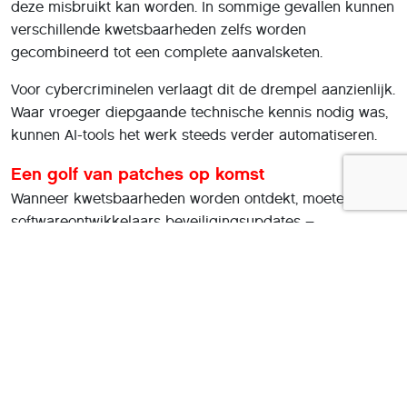
deze misbruikt kan worden. In sommige gevallen kunnen
verschillende kwetsbaarheden zelfs worden
gecombineerd tot een complete aanvalsketen.
Voor cybercriminelen verlaagt dit de drempel aanzienlijk.
Waar vroeger diepgaande technische kennis nodig was,
kunnen AI-tools het werk steeds verder automatiseren.
Een golf van patches op komst
Wanneer kwetsbaarheden worden ontdekt, moeten
softwareontwikkelaars beveiligingsupdates –
zogenaamde patches – uitbrengen. Experts verwachten
dat de komende maanden een groot aantal van
dergelijke updates zal verschijnen. Voor organisaties
betekent dit extra werk. Systemen moeten worden
gecontroleerd, updates moeten worden getest en
vervolgens snel worden geïnstalleerd.
Het uitstellen van updates kan grote risico's opleveren.