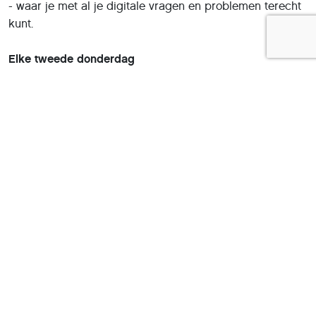
- waar je met al je digitale vragen en problemen terecht
kunt.
Elke tweede donderdag
De bijeenkomsten zullen steeds worden gehouden op de
2e donderdagmiddag van de maand van 13.30 – 16.00
uur (zaal open om 13.00 uur), in Dienstencentrum De
Rozenobel Dukatenplein 2, 4205 GE in Gorinchem.
Het team van locatiecoördinator Diury van Uytrecht staat
klaar om eenieder een leerzame middag te bezorgen.
Tot donderdag 14 april!
>>
Meer informatie
Deel dit artikel