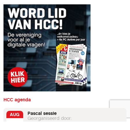
HCC agenda
Pascal sessie
AUG
Georganiseerd door:
8
HCC!programmeren
19:00 tot 22:00