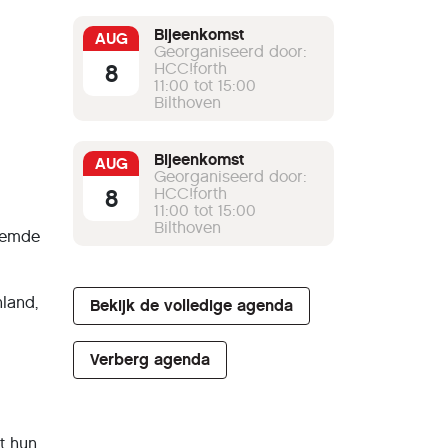
Bijeenkomst
AUG
Georganiseerd door:
8
HCC!forth
11:00 tot 15:00
Bilthoven
Bijeenkomst
AUG
Georganiseerd door:
8
HCC!forth
11:00 tot 15:00
Bilthoven
stemde
land,
Bekijk de volledige agenda
Verberg agenda
at hun