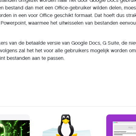
tanden omgezet worden naar het door Google Docs gebrui
en bestand dan met een Office-gebruiker wilden delen, moes
den in een voor Office geschikt formaat. Dat hoeft dus strak
 Powerpoint, waarmee het uitwisselen van bestanden eenvou
kers van de betaalde versie van Google Docs, G Suite, de ni
ervolgens zal het het voor alle gebruikers mogelijk worden om
int bestanden aan te passen.