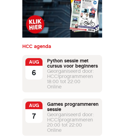
HCC agenda
Python sessie met
AUG
cursus voor beginners
6
Georganiseerd door:
HCC!programmeren
18:00 tot 22:00
Online
Games programmeren
AUG
sessie
7
Georganiseerd door:
HCC!programmeren
20:00 tot 22:00
Online