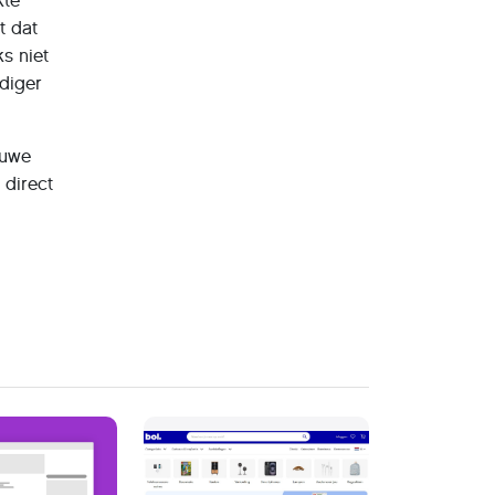
kte
t dat
s niet
diger
euwe
 direct