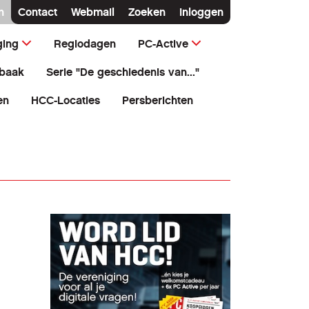
n
Contact
Webmail
Zoeken
Inloggen
ging
Regiodagen
PC-Active
baak
Serie "De geschiedenis van..."
en
HCC-Locaties
Persberichten