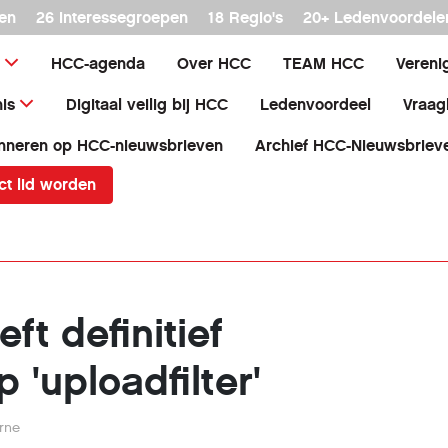
en
26 interessegroepen
18 Regio's
20+ Ledenvoordele
HCC-agenda
Over HCC
TEAM HCC
Vereni
is
Digitaal veilig bij HCC
Ledenvoordeel
Vraag
nneren op HCC-nieuwsbrieven
Archief HCC-Nieuwsbriev
ct lid worden
ft definitief
 'uploadfilter'
erne