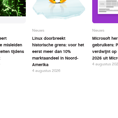
Nieuws
Nieuws
eert
Linux doorbreekt
Microsoft her
te misleiden
historische grens: voor het
gebruikers: P
eiten tijdens
eerst meer dan 10%
verdwijnt op
t
marktaandeel in Noord-
2026 uit Micr
6
4 augustus 20
Amerika
4 augustus 2026