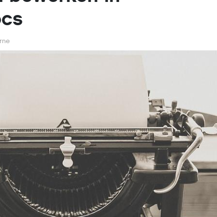
ocs
erne