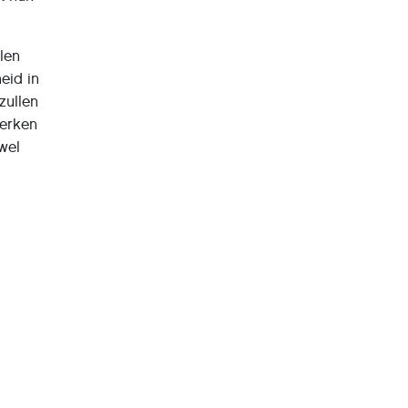
llen
eid in
zullen
werken
wel