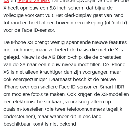
XS
en
iPhone XS Max
. De directe opvolger van de iPhone
X heeft opnieuw een 5,8 inch-scherm dat bijna de
volledige voorkant vult. Het oled-display gaat van rand
tot rand en heeft alleen bovenin een inkeping (of 'notch’)
voor de Face ID-sensor.
De iPhone XS brengt weinig spannende nieuwe features
met zich mee, maar verbetert de basis die met de X is
gelegd. Nieuw is de A12 Bionic-chip, die de prestaties
van de XS naar een nieuw niveau moet tillen. De iPhone
XS is niet alleen krachtiger dan zijn voorganger, maar
ook energiezuiniger. Daarnaast beschikt de nieuwe
iPhone over een snellere Face ID-sensor en Smart HDR
om mooiere foto's te maken. Ook krijgen de XS-modellen
een elektronische simkaart, vooralsnog alleen op
dualsim-toestellen (die twee telefoonnummers tegelijk
ondersteunen), maar wanneer dit in ons land
beschikbaar komt is niet bekend