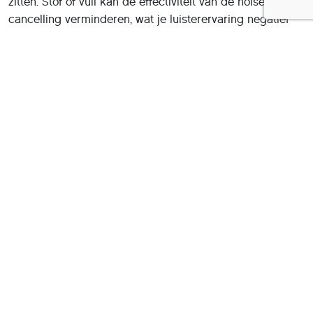
zitten. Stof of vuil kan de effectiviteit van de noise
cancelling verminderen, wat je luisterervaring negatief
beïnvloedt.
Deel dit artikel