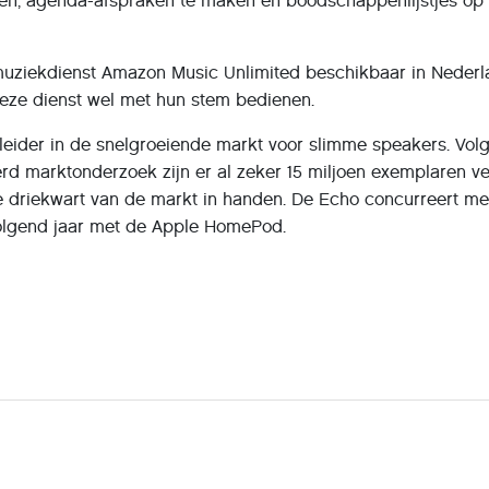
en, agenda-afspraken te maken en boodschappenlijstjes op 
muziekdienst Amazon Music Unlimited beschikbaar in Nederl
eze dienst wel met hun stem bedienen.
leider in de snelgroeiende markt voor slimme speakers. Vol
erd marktonderzoek zijn er al zeker 15 miljoen exemplaren v
driekwart van de markt in handen. De Echo concurreert me
olgend jaar met de Apple HomePod.