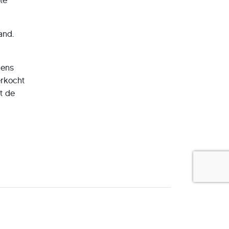
te
and.
gens
erkocht
t de