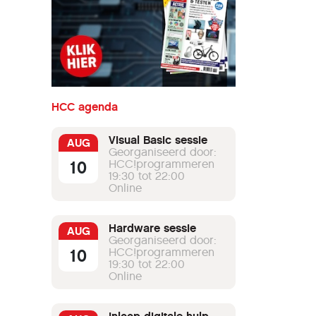
HCC agenda
Visual Basic sessie
AUG
Georganiseerd door:
10
HCC!programmeren
19:30 tot 22:00
Online
Hardware sessie
AUG
Georganiseerd door:
10
HCC!programmeren
19:30 tot 22:00
Online