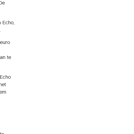
 De
n Echo,
.
 euro
an te
 Echo
het
tem