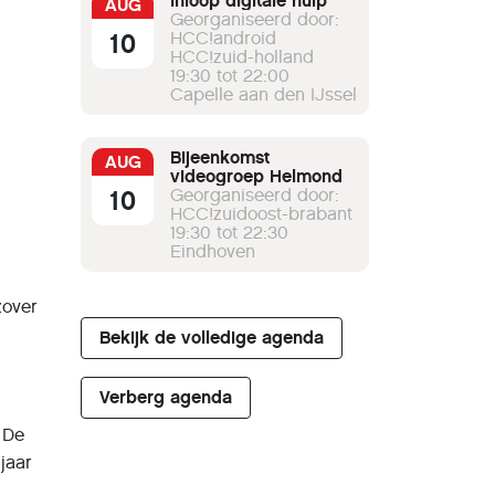
Inloop digitale hulp
AUG
Georganiseerd door:
10
HCC!android
HCC!zuid-holland
19:30 tot 22:00
Capelle aan den IJssel
Bijeenkomst
AUG
videogroep Helmond
10
Georganiseerd door:
HCC!zuidoost-brabant
19:30 tot 22:30
Eindhoven
zover
Bekijk de volledige agenda
Verberg agenda
 De
 jaar