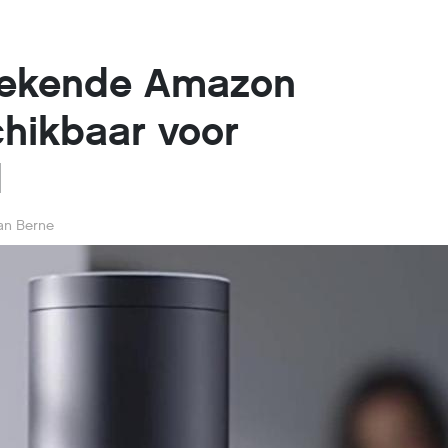
rekende Amazon
hikbaar voor
d
van Berne