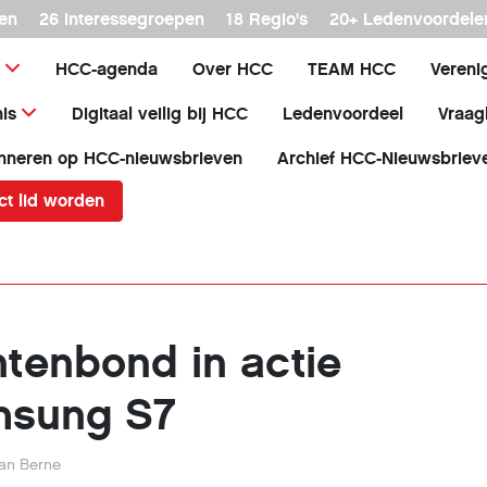
en
26 interessegroepen
18 Regio's
20+ Ledenvoordele
HCC-agenda
Over HCC
TEAM HCC
Vereni
is
Digitaal veilig bij HCC
Ledenvoordeel
Vraag
nneren op HCC-nieuwsbrieven
Archief HCC-Nieuwsbriev
ct lid worden
enbond in actie
msung S7
van Berne