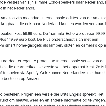
nde versies van zijn slimme Echo-speakers naar Nederland.
t in het Nederlands.
 Amazon zijn maandag 'internationale edities' van de Amazo
rkrijgbaar, die ook naar Nederland kunnen worden verstuurd
speaker, kost 59,99 euro. De 'normale' Echo wordt voor 99,99
 Plus 149,99 euro kost. De Plus onderscheidt zich met een
m smart home-gadgets als lampen, sloten en camera's op a
urd door ertegen te praten. De internationale versie van de
cties die de Amerikaanse versie van het apparaat kent. Zo is 
f te spelen via Spotify. Ook kunnen Nederlanders niet hun s
e bestellen op Amazon.
 bestellen, krijgen een versie die Brits Engels spreekt. Het
uikt om nieuws, weer en en andere informatie op te vragen,