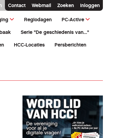
n
Contact
Webmail
Zoeken
Inloggen
ging
Regiodagen
PC-Active
baak
Serie "De geschiedenis van..."
en
HCC-Locaties
Persberichten