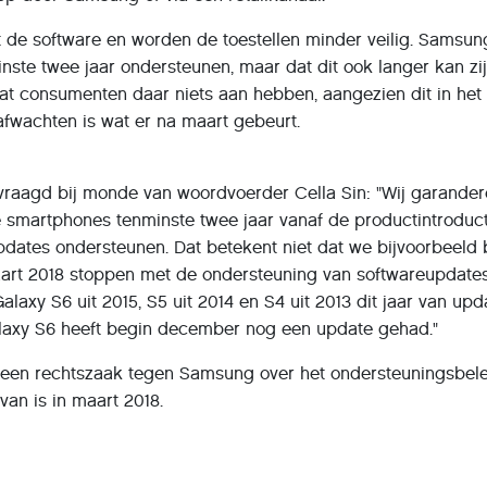
 de software en worden de toestellen minder veilig. Samsun
minste twee jaar ondersteunen, maar dat dit ook langer kan zi
t consumenten daar niets aan hebben, aangezien dit in het
fwachten is wat er na maart gebeurt.
raagd bij monde van woordvoerder Cella Sin: "Wij garande
 smartphones tenminste twee jaar vanaf de productintroduct
dates ondersteunen. Dat betekent niet dat we bijvoorbeeld b
rt 2018 stoppen met de ondersteuning van softwareupdates
axy S6 uit 2015, S5 uit 2014 en S4 uit 2013 dit jaar van upd
laxy S6 heeft begin december nog een update gehad."
d een rechtszaak tegen Samsung over het ondersteuningsbel
rvan is in maart 2018.