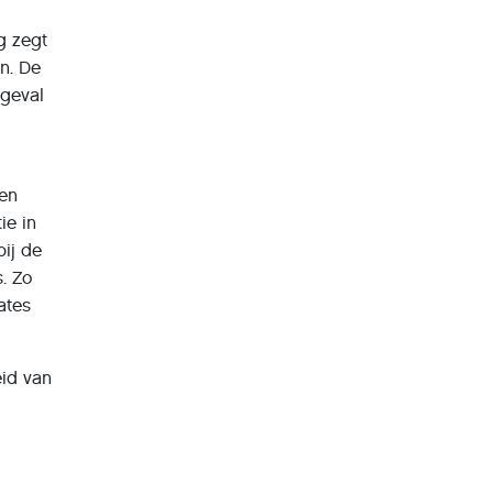
g zegt
jn. De
 geval
ren
ie in
ij de
. Zo
ates
eid van