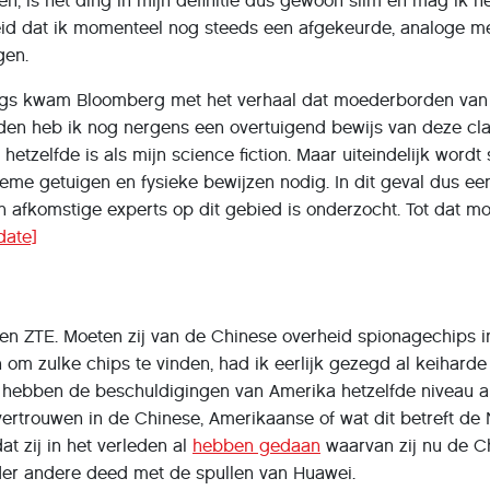
n, is het ding in mijn definitie dus gewoon slim en mag ik h
leid dat ik momenteel nog steeds een afgekeurde, analoge met
gen.
ngs kwam Bloomberg met het verhaal dat moederborden va
eden heb ik nog nergens een overtuigend bewijs van deze cla
tzelfde is als mijn science fiction. Maar uiteindelijk wordt s
ieme getuigen en fysieke bewijzen nodig. In dit geval dus 
 afkomstige experts op dit gebied is onderzocht. Tot dat momen
date]
en ZTE. Moeten zij van de Chinese overheid spionagechips i
n om zulke chips te vinden, had ik eerlijk gezegd al keiharde
 hebben de beschuldigingen van Amerika hetzelfde niveau al
vertrouwen in de Chinese, Amerikaanse of wat dit betreft de
at zij in het verleden al
hebben gedaan
waarvan zij nu de Ch
er andere deed met de spullen van Huawei.