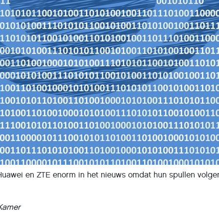
jn Huawei en ZTE enorm in het nieuws omdat hun spullen vol
Kamer