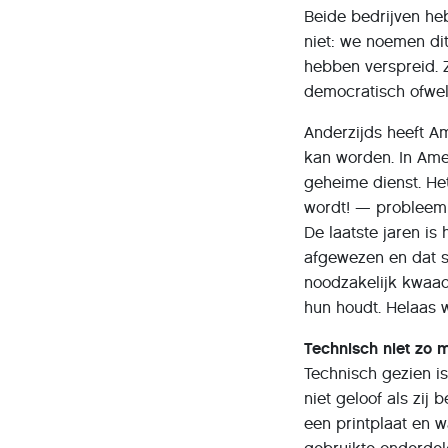
Beide bedrijven he
niet: we noemen dit
hebben verspreid. Z
democratisch ofwel
Anderzijds heeft A
kan worden. In Am
geheime dienst. He
wordt! — probleem
De laatste jaren is
afgewezen en dat s
noodzakelijk kwaad
hun houdt. Helaas w
Technisch niet zo m
Technisch gezien is
niet geloof als zi
een printplaat en w