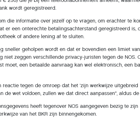
n € 250) die je bij een telefoonabonnement afneemt, waarmee
ank wordt geregistreerd.
om die informatie over jezelf op te vragen, om erachter te kom
dat er een onterechte betalingsachterstand geregistreerd is, d
heek of andere lening af te sluiten.
ng sneller geholpen wordt en dat er bovendien een limiet van 
g niet zeggen verschillende privacy-juristen tegen de NOS. Oo
st moet, een betaalde aanvraag kan wel elektronisch, een ba
 reactie tegen de omroep dat het ‘zijn werkwijze uitgebreid 
aan de wet voldoen, zullen we dat direct aanpassen", aldus d
oonsgegevens heeft tegenover NOS aangegeven bezig te zijn 
erkwijze van het BKR zijn binnengekomen.