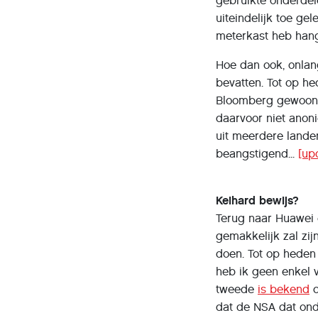
gebruikte onderdele
uiteindelijk toe ge
meterkast heb han
Hoe dan ook, onla
bevatten. Tot op h
Bloomberg gewoon he
daarvoor niet anon
uit meerdere landen
beangstigend...
[up
Keihard bewijs?
Terug naar Huawei 
gemakkelijk zal zij
doen. Tot op heden
heb ik geen enkel 
tweede
is bekend
d
dat de NSA dat ond