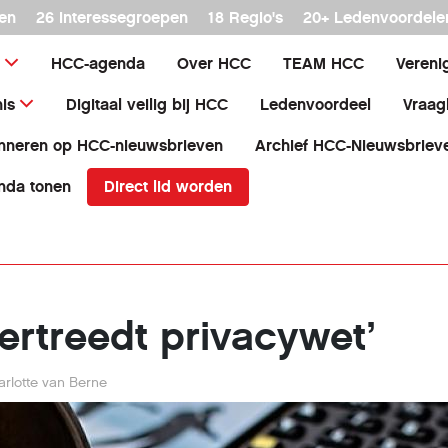
en
26 interessegroepen
18 Regio's
20+ Ledenvoordele
HCC-agenda
Over HCC
TEAM HCC
Vereni
is
Digitaal veilig bij HCC
Ledenvoordeel
Vraag
nneren op HCC-nieuwsbrieven
Archief HCC-Nieuwsbriev
Direct lid worden
nda tonen
ertreedt privacywet’
arlotte van Berne