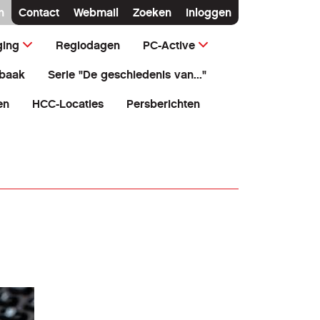
n
Contact
Webmail
Zoeken
Inloggen
ging
Regiodagen
PC-Active
baak
Serie "De geschiedenis van..."
en
HCC-Locaties
Persberichten