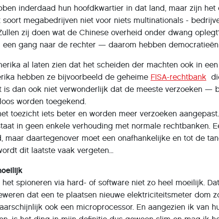
bben inderdaad hun hoofdkwartier in dat land, maar zijn het
 soort megabedrijven niet voor niets multinationals - bedrijv
ullen zij doen wat de Chinese overheid onder dwang oplegt? 
 een gang naar de rechter — daarom hebben democratieën mee
merika al laten zien dat het scheiden der machten ook in ee
erika hebben ze bijvoorbeeld de geheime
FISA-rechtbank
die
t is dan ook niet verwonderlijk dat de meeste verzoeken — 
loos worden toegekend.
 het toezicht iets beter en worden meer verzoeken aangepast
taat in geen enkele verhouding met normale rechtbanken. E
, maar daartegenover moet een onafhankelijke en tot de tan
ordt dit laatste vaak vergeten...
oeilijk
 het spioneren via hard- of software niet zo heel moeilijk. Da
j beweren dat een te plaatsen nieuwe elektriciteitsmeter dom
aarschijnlijk ook een microprocessor. En aangezien ik van h