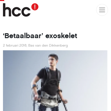
‘Betaalbaar’ exoskelet
2 februari 2016
,
Bas van den Dikkenberg