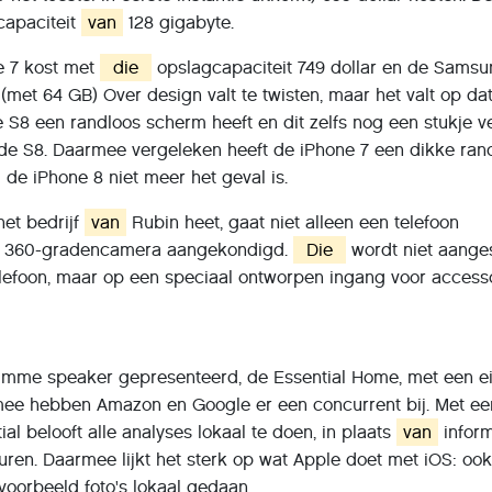
capaciteit
van
128 gigabyte.
ne 7 kost met
die
opslagcapaciteit 749 dollar en de Sams
 (met 64 GB) Over design valt te twisten, maar het valt op da
e S8 een randloos scherm heeft en dit zelfs nog een stukje v
de S8. Daarmee vergeleken heeft de iPhone 7 een dikke rand
 de iPhone 8 niet meer het geval is.
het bedrijf
van
Rubin heet, gaat niet alleen een telefoon
en 360-gradencamera aangekondigd.
Die
wordt niet aange
lefoon, maar op een speciaal ontworpen ingang voor accesso
slimme speaker gepresenteerd, de Essential Home, met een e
mee hebben Amazon en Google er een concurrent bij. Met ee
ial belooft alle analyses lokaal te doen, in plaats
van
inform
sturen. Daarmee lijkt het sterk op wat Apple doet met iOS: oo
voorbeeld foto's lokaal gedaan.