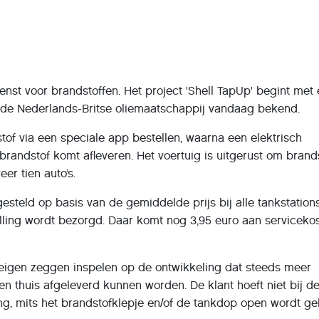
enst voor brandstoffen. Het project 'Shell TapUp' begint met
t de Nederlands-Britse oliemaatschappij vandaag bekend.
of via een speciale app bestellen, waarna een elektrisch
randstof komt afleveren. Het voertuig is uitgerust om brand
r tien auto’s.
esteld op basis van de gemiddelde prijs bij alle tankstations
lling wordt bezorgd. Daar komt nog 3,95 euro aan serviceko
 eigen zeggen inspelen op de ontwikkeling dat steeds meer
en thuis afgeleverd kunnen worden. De klant hoeft niet bij d
ing, mits het brandstofklepje en/of de tankdop open wordt ge