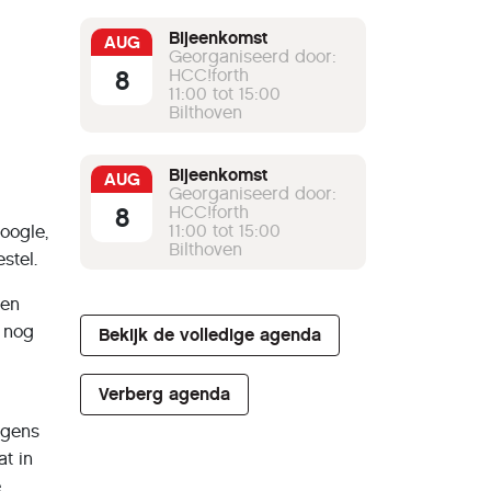
Bijeenkomst
AUG
Georganiseerd door:
8
HCC!forth
11:00 tot 15:00
Bilthoven
Bijeenkomst
AUG
Georganiseerd door:
8
HCC!forth
11:00 tot 15:00
oogle,
Bilthoven
stel.
 en
 nog
Bekijk de volledige agenda
Verberg agenda
lgens
at in
e