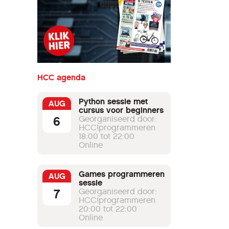
HCC agenda
Python sessie met
AUG
cursus voor beginners
6
Georganiseerd door:
HCC!programmeren
18:00 tot 22:00
Online
Games programmeren
AUG
sessie
7
Georganiseerd door:
HCC!programmeren
20:00 tot 22:00
Online