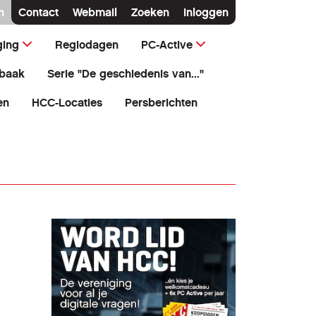
n
Contact
Webmail
Zoeken
Inloggen
ging
Regiodagen
PC-Active
baak
Serie "De geschiedenis van..."
en
HCC-Locaties
Persberichten