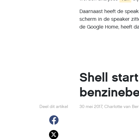
Daarnaast heeft de spea
scherm in de speaker zit
de Google Home, heeft dat
Shell star
benzineb
Deel dit artikel
30 mei 2017
,
Charlotte van Be