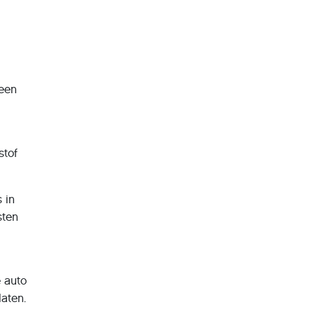
 een
stof
 in
sten
e auto
laten.