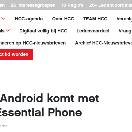
en
26 interessegroepen
18 Regio's
20+ Ledenvoordele
HCC-agenda
Over HCC
TEAM HCC
Vereni
is
Digitaal veilig bij HCC
Ledenvoordeel
Vraag
nneren op HCC-nieuwsbrieven
Archief HCC-Nieuwsbriev
ct lid worden
Android komt met
Essential Phone
erne