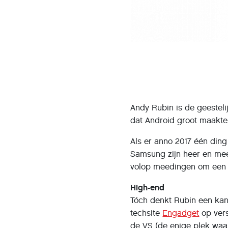
Andy Rubin is de geestel
dat Android groot maakte.
Als er anno 2017 één ding 
Samsung zijn heer en mees
volop meedingen om een t
High-end
Tóch denkt Rubin een kans
techsite
Engadget
op vers
de VS (de enige plek waar 