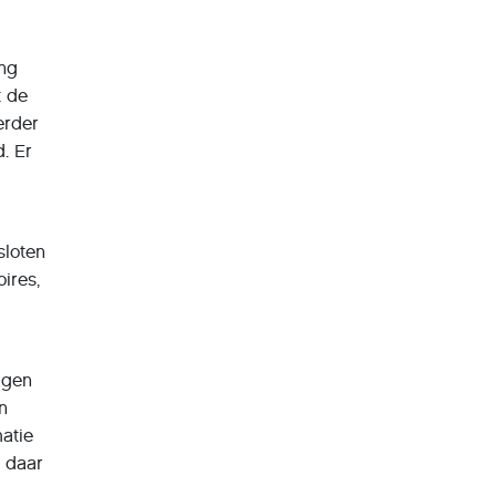
ung
t de
erder
. Er
sloten
ires,
igen
n
atie
k daar