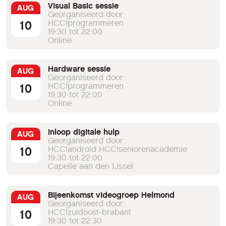
Visual Basic sessie
AUG
Georganiseerd door:
10
HCC!programmeren
19:30 tot 22:00
Online
Hardware sessie
AUG
Georganiseerd door:
10
HCC!programmeren
19:30 tot 22:00
Online
Inloop digitale hulp
AUG
Georganiseerd door:
10
HCC!android HCC!seniorenacademie
19:30 tot 22:00
Capelle aan den IJssel
Bijeenkomst videogroep Helmond
AUG
Georganiseerd door:
10
HCC!zuidoost-brabant
19:30 tot 22:30