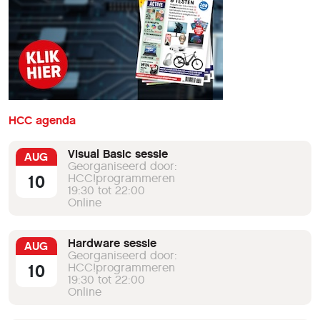
HCC agenda
Visual Basic sessie
AUG
Georganiseerd door:
10
HCC!programmeren
19:30 tot 22:00
Online
Hardware sessie
AUG
Georganiseerd door:
10
HCC!programmeren
19:30 tot 22:00
Online