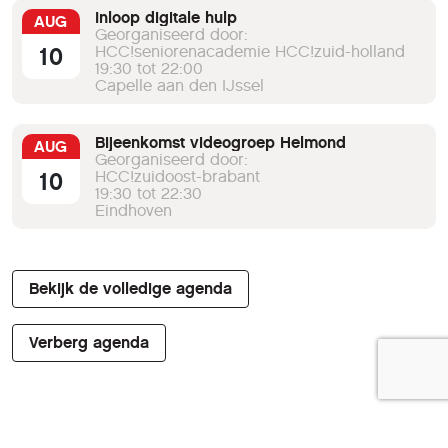
Inloop digitale hulp
AUG
Georganiseerd door:
10
HCC!seniorenacademie HCC!zuid-holland
19:30 tot 22:00
Capelle aan den IJssel
Bijeenkomst videogroep Helmond
AUG
Georganiseerd door:
10
HCC!zuidoost-brabant
19:30 tot 22:30
Eindhoven
Bekijk de volledige agenda
Verberg agenda
Actueel