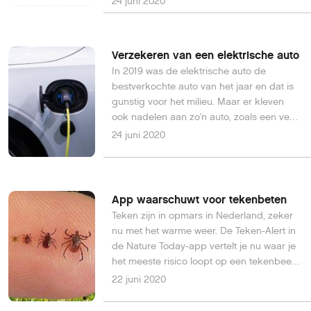
24 juni 2020
kunnen met de app aan de slag.
Verzekeren van een elektrische auto
In 2019 was de elektrische auto de
bestverkochte auto van het jaar en dat is
gunstig voor het milieu. Maar er kleven
ook nadelen aan zo'n auto, zoals een veel
duurdere premie van de autoverzekering.
24 juni 2020
Lees hier de aandachtspunten bij het
verzekeren van zo'n auto.
App waarschuwt voor tekenbeten
Teken zijn in opmars in Nederland, zeker
nu met het warme weer. De Teken-Alert in
de Nature Today-app vertelt je nu waar je
het meeste risico loopt op een tekenbeet
en wat je in dat geval moet doen.
22 juni 2020