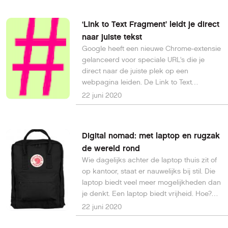
‘Link to Text Fragment’ leidt je direct
naar juiste tekst
Google heeft een nieuwe Chrome-extensie
gelanceerd voor speciale URL’s die je
direct naar de juiste plek op een
webpagina leiden. De Link to Text
Fragment-extensie scheelt een hoop
22 juni 2020
zoekwerk.
Digital nomad: met laptop en rugzak
de wereld rond
Wie dagelijks achter de laptop thuis zit of
op kantoor, staat er nauwelijks bij stil. Die
laptop biedt veel meer mogelijkheden dan
je denkt. Een laptop biedt vrijheid. Hoe?
Dat leggen we hier uit.
22 juni 2020