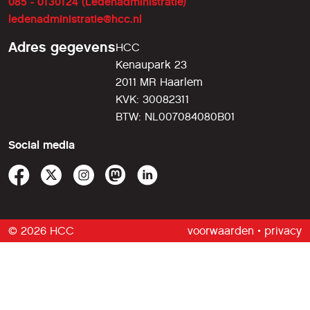
085 - 0130124 (Ledenadministratie)
ledenadministratie@hcc.nl
Adres gegevens
HCC
Kenaupark 23
2011 MR Haarlem
KVK: 30082311
BTW: NL007084080B01
Social media
© 2026 HCC
voorwaarden
•
privacy