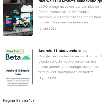
Nieuwe LEGO-robots aangekondigd
LEGO brengt na zeven jaar een nieuwe
Robot Inventor Kit uit: 949 stukjes
waarmee je vijf verschillende robots kunt
bouwen. Voor veel kinderen - en
volwassenen - is het bouwen van LEGO-
15 juni 2020
robots de eerste kennismaking met
programmeren.
Android 11 bètaversie is uit
Google heeft de testversie van Android 11
uitgebracht, de nieuwe versie van het
meest gebruikte besturingssysteem ter
wereld voor smartphones en tablets.
Tekst-bubbels, 5G-ondersteuning en
11 juni 2020
verbeterde privacy-instellingen zijn de
belangrijkste updates.
Pagina 88 van 158