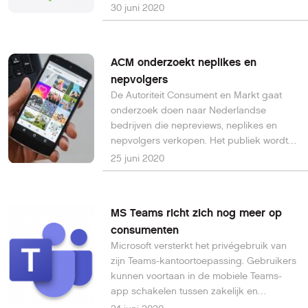
WhatsApp. Het aanbod is eenvoudig te
30 juni 2020
groot en de Google-servers lopen vol.
ACM onderzoekt neplikes en
nepvolgers
De Autoriteit Consument en Markt gaat
onderzoek doen naar Nederlandse
bedrijven die nepreviews, neplikes en
nepvolgers verkopen. Het publiek wordt
hierdoor misleid en dat schaadt het
25 juni 2020
vertrouwen in internet, zegt de ACM.
MS Teams richt zich nog meer op
consumenten
Microsoft versterkt het privégebruik van
zijn Teams-kantoortoepassing. Gebruikers
kunnen voortaan in de mobiele Teams-
app schakelen tussen zakelijk en
persoonlijk gebruik en ook consumenten