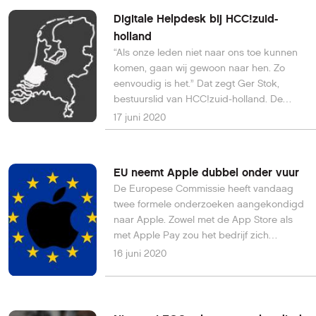
Digitale Helpdesk bij HCC!zuid-
holland
“Als onze leden niet naar ons toe kunnen
komen, gaan wij gewoon naar hen. Zo
eenvoudig is het.” Dat zegt Ger Stok,
bestuurslid van HCC!zuid-holland. De
regio organiseert sinds kort via wij.hcc.nl
17 juni 2020
een Digitale Helpdesk voor leden die
tegen computerproblemen aanlopen.
Iedere maandag- en woensdagavond
EU neemt Apple dubbel onder vuur
tussen 19.00 en 21.00 uur zitten vrijwilligers
De Europese Commissie heeft vandaag
klaar om de HCC-leden te helpen.
twee formele onderzoeken aangekondigd
naar Apple. Zowel met de App Store als
met Apple Pay zou het bedrijf zich
schuldig maken aan oneerlijke
16 juni 2020
concurrentie.