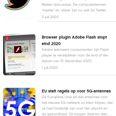
Matter-discussies. De computertermen
‘master' en ‘slave’ zijn nu ook bij Twitter
taboe verklaard.
3 juli 2020
Browser plugin Adobe Flash stopt
eind 2020
Adobe adviseert consumenten zijn Flash
player te verwijderen voor de end of life-
datum van 31 december 2020.
1 juli 2020
EU stelt regels op voor 5G-antennes
De Europese Unie wil dat antennes voor
het nieuwe 5G-netwerk zo klein blijven, dat
ze niet hinderlijk zijn voor het uitzicht en
de gezondheid. Ze mogen daarom dan