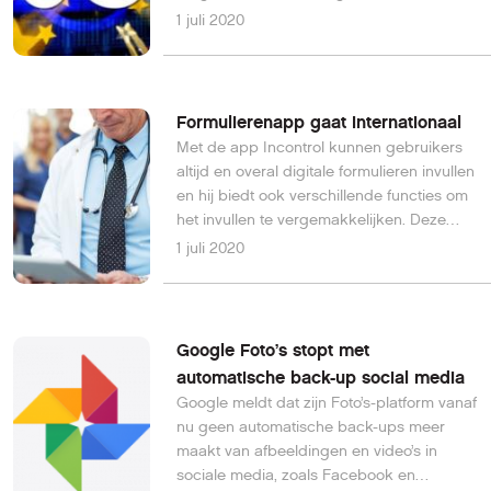
ook zonder gemeentevergunning
1 juli 2020
geplaatst worden.
Formulierenapp gaat internationaal
Met de app Incontrol kunnen gebruikers
altijd en overal digitale formulieren invullen
en hij biedt ook verschillende functies om
het invullen te vergemakkelijken. Deze
formulierenapp gaat nu internationaal.
1 juli 2020
Google Foto’s stopt met
automatische back-up social media
Google meldt dat zijn Foto’s-platform vanaf
nu geen automatische back-ups meer
maakt van afbeeldingen en video’s in
sociale media, zoals Facebook en