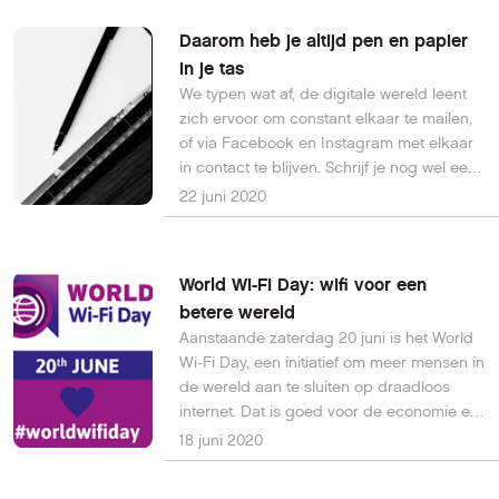
Daarom heb je altijd pen en papier
in je tas
We typen wat af, de digitale wereld leent
zich ervoor om constant elkaar te mailen,
of via Facebook en Instagram met elkaar
in contact te blijven. Schrijf je nog wel eens
iets met de hand? Waarom is dat zo
22 juni 2020
belangrijk?
World Wi-FI Day: wifi voor een
betere wereld
Aanstaande zaterdag 20 juni is het World
Wi-Fi Day, een initiatief om meer mensen in
de wereld aan te sluiten op draadloos
internet. Dat is goed voor de economie en
voor de mensen zelf, zegt de
18 juni 2020
initiatiefnemer.