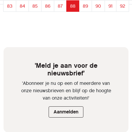
83
84
85
86
87
88
89
90
91
92
'Meld je aan voor de
nieuwsbrief'
'Abonneer je nu op een of meerdere van
onze nieuwsbrieven en blijf op de hoogte
van onze activiteiten!'
Aanmelden