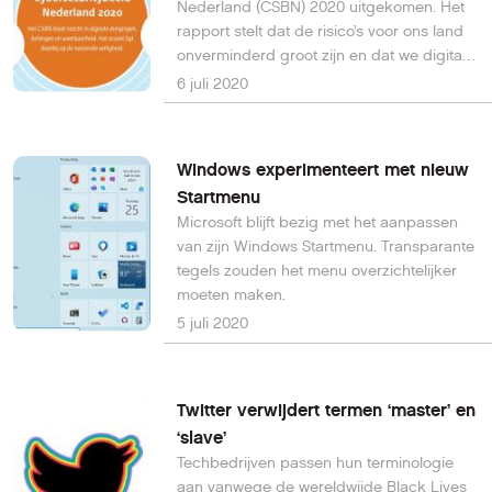
Nederland (CSBN) 2020 uitgekomen. Het
rapport stelt dat de risico’s voor ons land
onverminderd groot zijn en dat we digitaal
weerbaarder moeten worden.
6 juli 2020
Windows experimenteert met nieuw
Startmenu
Microsoft blijft bezig met het aanpassen
van zijn Windows Startmenu. Transparante
tegels zouden het menu overzichtelijker
moeten maken.
5 juli 2020
Twitter verwijdert termen ‘master’ en
‘slave’
Techbedrijven passen hun terminologie
aan vanwege de wereldwijde Black Lives