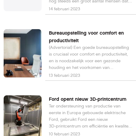
nog steeds een groot aantal mensen dat
nog niet zoveel over dit onderwerp afweet.
14 februari 2023
Dit is erg jammer, want goede hosting kan
allerlei voordelen bieden aan de
gebruiker.
Bureauopstelling voor comfort en
productiviteit
(Advertorial) Een goede bureauopstelling
is cruciaal voor comfort en productiviteit,
en is noodzakelijk voor een gezonde
houding en het voorkomen van
vermoeidheid en vervelende fysieke
13 februari 2023
klachten.
Ford opent nieuw 3D-printcentrum
Ter ondersteuning van productie van
eerste in Europa gebouwde elektrische
Ford, gebruikt Ford een nieuw
3D‑printcentrum om efficiëntie en kwaliteit
van productieprocessen te verbeteren.
10 februari 2023