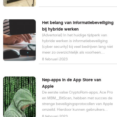
Het belang van informatiebeveiliging
bij hybride werken
(Advertorial) In het huidige tijdperk van
hybride werken is informatiebeveiliging
(cyber security) bij veel bedrijven lang niet
meer zo overzichtelijk als voorheen.
Werknemers werken namelijk deels op
8 februari 2023
kantoor en deels op andere plekken en
gebruiken hierbij niet altijd dezelfde
veilige systemen.
Nep-apps in de App Store van
Apple
De eerste valse CryptoRom-apps, Ace Pro
en MBM_BitScan, hebben met succes de
strenge beveiligingsprotocollen van Apple
omzeild. Hierdoor kunnen gebruikers
financieel worden opgelicht, zo meldt
8 februari 2023