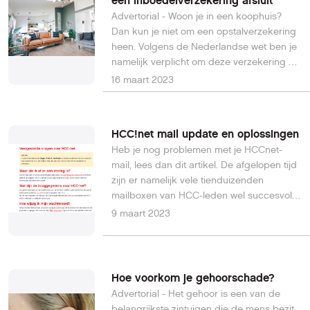
een inboedelverzekering afsluit
Advertorial - Woon je in een koophuis?
Dan kun je niet om een opstalverzekering
heen. Volgens de Nederlandse wet ben je
namelijk verplicht om deze verzekering af
te sluiten. Voor een inboedelverzekering
16 maart 2023
geldt dit niet. Toch is het wel verstandig
om je inboedel te verzekeren. De losse
spullen in je huis vallen namelijk niet
HCC!net mail update en oplossingen
binnen de dekking van een
Heb je nog problemen met je HCCnet-
opstalverzekering. Reden genoeg om een
mail, lees dan dit artikel. De afgelopen tijd
extra verzekering af te sluiten als je het
zijn er namelijk vele tienduizenden
ons vraagt. Voordat je dit doet, wil je
mailboxen van HCC-leden wel succesvol
ongetwijfeld eerst wat meer weten over
overgezet naar een nieuw mailplatform,
9 maart 2023
een inboedelverzekering. In deze tekst
maar bij ongeveer 10% nog niet. En lees
helpen wij je hier een handje bij.
het artikel ook als je nog (andere)
problemen ondervindt met je mail.
Hoe voorkom je gehoorschade?
Advertorial - Het gehoor is een van de
belangrijkste zintuigen die de mens bezit.