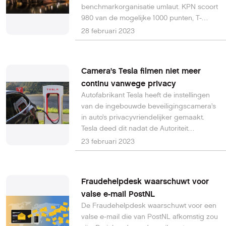
vertellen we je meer.
benchmarkorganisatie umlaut. KPN scoort
980 van de mogelijke 1000 punten, T-
Mobile staat met 969 op de tweede plek,
28 februari 2023
gevolgd door Vodafone met 963 punten.
Om enige vergelijking te maken: het best
scorende netwerk in Spanje behaalde dit
Camera's Tesla filmen niet meer
jaar 875 punten en het beste netwerk in
continu vanwege privacy
de UK 878 punten.
Autofabrikant Tesla heeft de instellingen
van de ingebouwde beveiligingscamera’s
in auto’s privacyvriendelijker gemaakt.
Tesla deed dit nadat de Autoriteit
Persoonsgegevens (AP) een onderzoek
23 februari 2023
naar die camera’s instelde.
Fraudehelpdesk waarschuwt voor
valse e-mail PostNL
De Fraudehelpdesk waarschuwt voor een
valse e-mail die van PostNL afkomstig zou