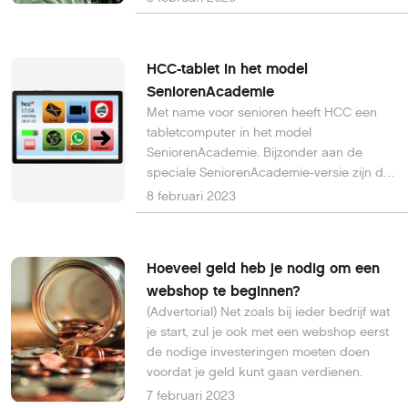
Sophos.
HCC-tablet in het model
SeniorenAcademie
Met name voor senioren heeft HCC een
tabletcomputer in het model
SeniorenAcademie. Bijzonder aan de
speciale SeniorenAcademie-versie zijn de
twee speciaal toegevoegde
8 februari 2023
pictogrammen. HCC-leden kunnen deze
met 10% korting bestellen.
Hoeveel geld heb je nodig om een
webshop te beginnen?
(Advertorial) Net zoals bij ieder bedrijf wat
je start, zul je ook met een webshop eerst
de nodige investeringen moeten doen
voordat je geld kunt gaan verdienen.
7 februari 2023