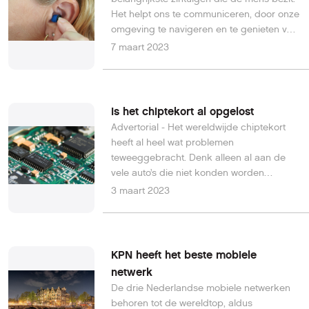
Het helpt ons te communiceren, door onze
omgeving te navigeren en te genieten van
de geluiden van muziek en de natuur.
7 maart 2023
Zonder goed gehoor kan je beperkt
worden in je leven. Helaas kan
blootstelling aan harde geluiden leiden tot
gehoorbeschadiging, die permanent en
Is het chiptekort al opgelost
onomkeerbaar kan zijn. Hier zijn enkele
Advertorial - Het wereldwijde chiptekort
tips om gehoorschade te voorkomen.
heeft al heel wat problemen
Vermoed jij dat jij last hebt van
teweeggebracht. Denk alleen al aan de
gehoorschade? Doe dan een hoortest bij
vele auto’s die niet konden worden
een audicien.
geproduceerd, de spelcomputers die
3 maart 2023
moesten wachten op hun release en de
telefoons die maar niet geleverd werden
bij de klanten. In allerlei sectoren heeft het
chiptekort ervoor gezorgd dat er een
KPN heeft het beste mobiele
gigantische omzet werd misgelopen. Je
netwerk
vraagt je vast af of er al een einde zit te
De drie Nederlandse mobiele netwerken
komen aan de het chiptekort. Hieronder
behoren tot de wereldtop, aldus