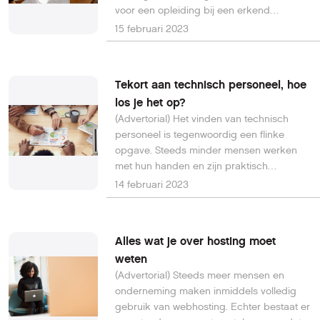
voor een opleiding bij een erkend
Nederlands opleidingsinstituut; de ander
15 februari 2023
gaat voor een training via een
internationaal online platform.
Tekort aan technisch personeel, hoe
los je het op?
(Advertorial) Het vinden van technisch
personeel is tegenwoordig een flinke
opgave. Steeds minder mensen werken
met hun handen en zijn praktisch
opgeleid. Daarnaast lijkt de technische
14 februari 2023
sector bij jonge arbeidskrachten minder
populair te zijn geworden.
Alles wat je over hosting moet
weten
(Advertorial) Steeds meer mensen en
onderneming maken inmiddels volledig
gebruik van webhosting. Echter bestaat er