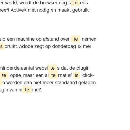
rer werkt, wordt de browser nog s
te
eds
 heeft ActiveX niet nodig en maakt gebruik
heid een machine op afstand over
te
nemen
is
bruikt. Adobe zegt op donderdag 12 mei
minderde aantal websi
te
s dat de plugin
te
optie, maar een al
te
rnatief
is
'click-
n worden dan niet meer standaard geladen.
ugin van in
te
rnet'.