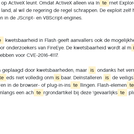
e op ActiveX leunt. Omdat ActiveX alleen via In
te
rnet Explo
t land, al wil de regering de regel schrappen. De exploit zelf
 in de JScript- en VBScript-engines.
e
kwetsbaarheid in Flash geeft aanvallers ook de mogelijk
or onderzoekers van FireEye. De kwetsbaarheid wordt al m
ebben voor CVE-2016-4117.
en geplaagd door kwetsbaarheden, maar
is
ondanks het ver
te
eds niet volledig onm
is
baar. Deïnstalleren
is
de veiligs
en in de browser- of plug-in-ins
te
llingen. Flash-elemen
te
onlangs een ach
te
rgrondartikel bij deze 'gevaarlijks
te
pl