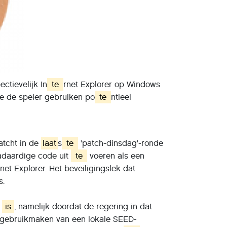
tievelijk In
te
rnet Explorer op Windows
e de speler gebruiken po
te
ntieel
tcht in de
laat
s
te
'patch-dinsdag'-ronde
adaardige code uit
te
voeren als een
rnet Explorer. Het beveiligingslek dat
s.
r
is
, namelijk doordat de regering in dat
gebruikmaken van een lokale SEED-