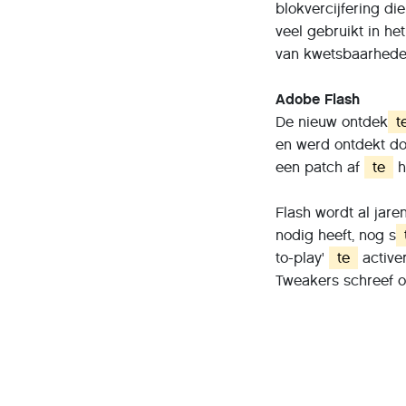
blokvercijfering di
veel gebruikt in he
van kwetsbaarheden
Adobe Flash
De nieuw ontdek
t
en werd ontdekt do
een patch af
te
h
Flash wordt al jar
nodig heeft, nog s
to-play'
te
activer
Tweakers schreef 