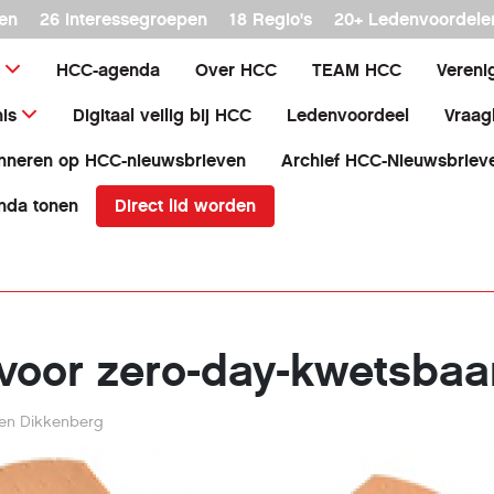
en
26 interessegroepen
18 Regio's
20+ Ledenvoordele
HCC-agenda
Over HCC
TEAM HCC
Vereni
is
Digitaal veilig bij HCC
Ledenvoordeel
Vraag
nneren op HCC-nieuwsbrieven
Archief HCC-Nieuwsbriev
Direct lid worden
nda tonen
voor zero-day-kwetsba
en Dikkenberg