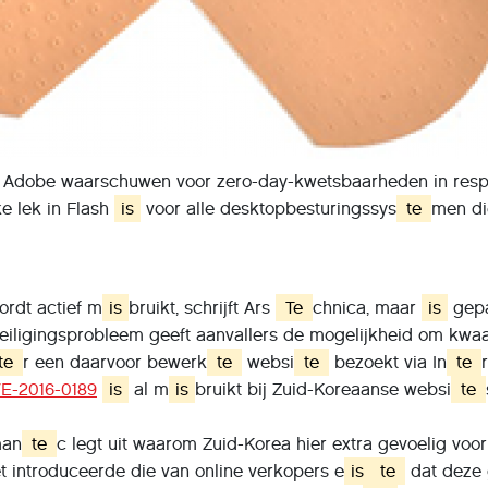
s Adobe waarschuwen voor zero-day-kwetsbaarheden in respec
ke lek in Flash
is
voor alle desktopbesturingssys
te
men di
rdt actief m
is
bruikt, schrijft Ars
Te
chnica, maar
is
gepa
veiligingsprobleem geeft aanvallers de mogelijkheid om kwa
te
r een daarvoor bewerk
te
websi
te
bezoekt via In
te
E-2016-0189
is
al m
is
bruikt bij Zuid-Koreaanse websi
te
man
te
c legt uit waarom Zuid-Korea hier extra gevoelig voo
t introduceerde die van online verkopers e
is
te
dat deze 