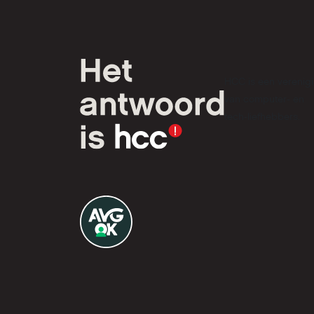
HCC is een verenig
van computer- en
tech-liefhebbers.