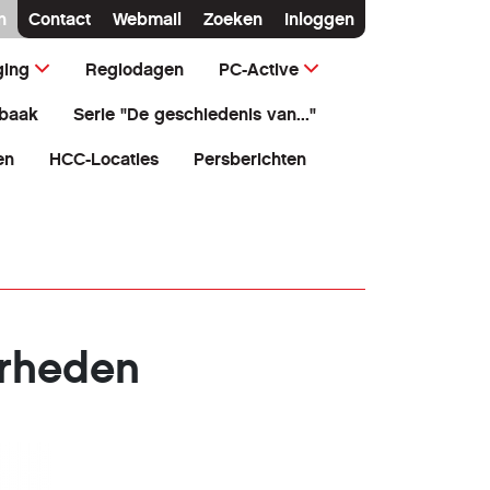
n
Contact
Webmail
Zoeken
Inloggen
ging
Regiodagen
PC-Active
baak
Serie "De geschiedenis van..."
en
HCC-Locaties
Persberichten
arheden