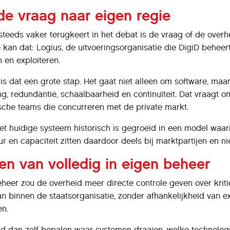
de vraag naar eigen regie
 steeds vaker terugkeert in het debat is de vraag of de overh
ie kan dat: Logius, de uitvoeringsorganisatie die DigiD behee
 en exploiteren.
 is dat een grote stap. Het gaat niet alleen om software, ma
ng, redundantie, schaalbaarheid en continuïteit. Dat vraagt o
che teams die concurreren met de private markt.
et huidige systeem historisch is gegroeid in een model waari
ur en capaciteit zitten daardoor deels bij marktpartijen en ni
en van volledig in eigen beheer
eheer zou de overheid meer directe controle geven over kriti
n binnen de staatsorganisatie, zonder afhankelijkheid van e
n.
d dan zelf bepalen waar systemen draaien, welke technologi