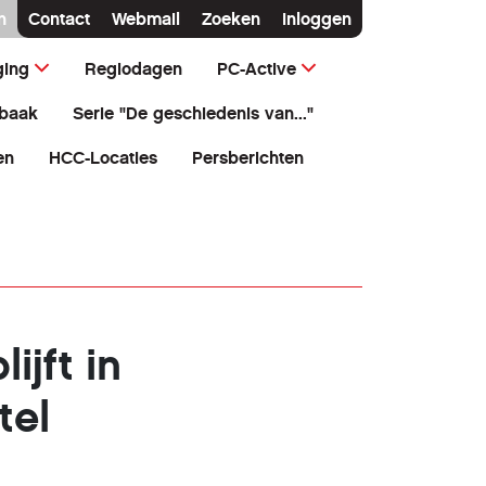
n
Contact
Webmail
Zoeken
Inloggen
ging
Regiodagen
PC-Active
baak
Serie "De geschiedenis van..."
en
HCC-Locaties
Persberichten
ijft in
tel