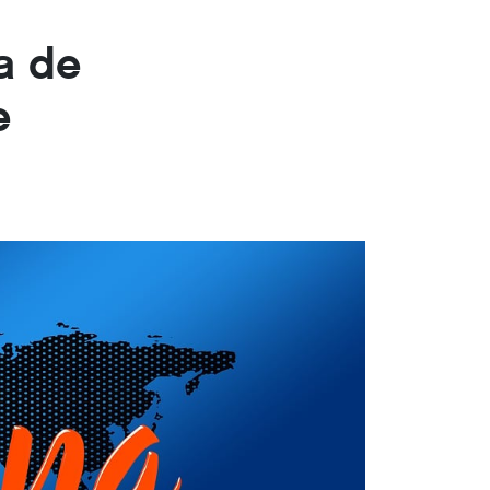
a de
e