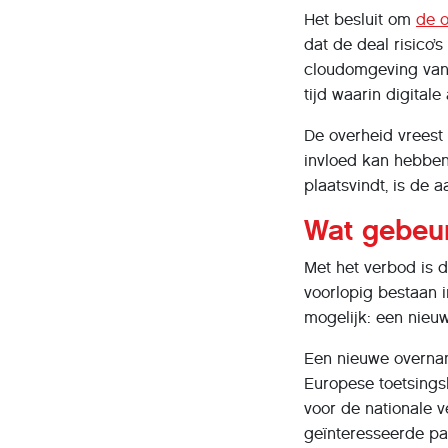
Het besluit om
de 
dat de deal risico’s
cloudomgeving van 
tijd waarin digital
De overheid vreest
invloed kan hebben
plaatsvindt, is de
Wat gebeur
Met het verbod is de
voorlopig bestaan i
mogelijk: een nieuw
Een nieuwe overnam
Europese toetsingsk
voor de nationale v
geïnteresseerde par