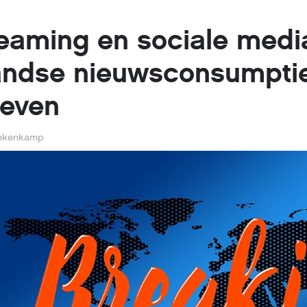
eaming en sociale medi
andse nieuwsconsumpti
reven
ekenkamp