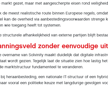
 markt gezet, maar met aangescherpte eisen rond veiligheid,
ak de meest realistische route binnen Europese regels, omdat
Wel kan de overheid via aanbestedingsvoorwaarden strenge ka
n wie toegang heeft tot systemen.
e structurele afhankelijkheid van externe partijen blijft best
panningsveld zonder eenvoudige ui
overname van Solvinity maakt duidelijk dat digitale infrastr
at wordt gezien. Tegelijk laat de situatie zien hoe lastig het
e marktstructuur fundamenteel te veranderen.
 bij heraanbesteding, een nationale IT-structuur of een hybri
aar vooral een politieke keuze met langdurige gevolgen voor