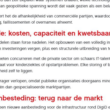
 van geopolitieke spanning wordt dat vaak gezien als een belan
t het de afhankelijkheid van commerciële partijen, waardoor
g, faillissementen of overnames afneemt.
de: kosten, capaciteit en kwetsbaa
elen staan forse nadelen. Het opbouwen van een volledig inte
n investeringen vergen, plus een structurele uitbreiding van 
ten concurreren met de private sector om schaars IT-talent, 
aat voor kinderziektes of opstartproblemen. Elke storing of 
heid zelf te liggen.
rager verlopen, omdat publieke organisaties doorgaans minde
ën dan gespecialiseerde marktpartijen.
besteding: terug naar de markt
 een nieuwe aanbesteding voor de infrastructuur rond DigiD 