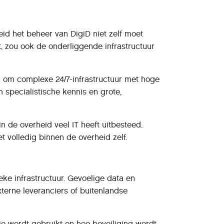
eid het beheer van DigiD niet zelf moet
rt, zou ook de onderliggende infrastructuur
ar om complexe 24/7-infrastructuur met hoge
m specialistische kennis en grote,
n de overheid veel IT heeft uitbesteed.
et volledig binnen de overheid zelf.
eke infrastructuur. Gevoelige data en
xterne leveranciers of buitenlandse
e wordt gebruikt en hoe beveiliging wordt