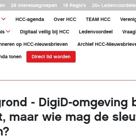
en
26 interessegroepen
18 Regio's
20+ Ledenvoordele
HCC-agenda
Over HCC
TEAM HCC
Vereni
is
Digitaal veilig bij HCC
Ledenvoordeel
Vraag
nneren op HCC-nieuwsbrieven
Archief HCC-Nieuwsbriev
Direct lid worden
nda tonen
rond - DigiD-omgeving bl
t, maar wie mag de sleu
n?