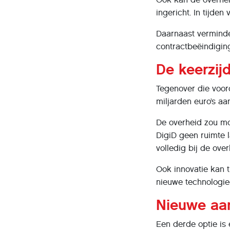
ingericht. In tijden
Daarnaast verminder
contractbeëindigin
De keerzij
Tegenover die voord
miljarden euro’s aa
De overheid zou moe
DigiD geen ruimte l
volledig bij de over
Ook innovatie kan t
nieuwe technologie
Nieuwe aan
Een derde optie is