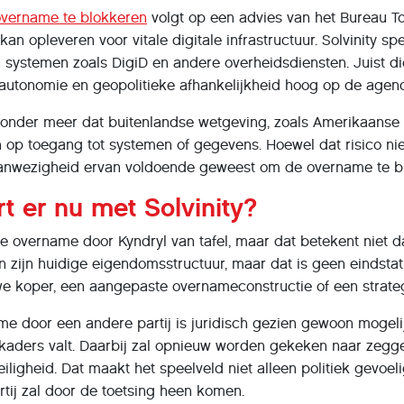
overname te blokkeren
volgt op een advies van het Bureau To
 kan opleveren voor vitale digitale infrastructuur. Solvinity sp
systemen zoals DigiD en andere overheidsdiensten. Juist die 
e autonomie en geopolitieke afhankelijkheid hoog op de agen
 onder meer dat buitenlandse wetgeving, zoals Amerikaanse i
 op toegang tot systemen of gegevens. Hoewel dat risico nie
 aanwezigheid ervan voldoende geweest om de overname te b
t er nu met Solvinity?
 overname door Kyndryl van tafel, maar dat betekent niet dat de
n zijn huidige eigendomsstructuur, maar dat is geen eindstati
e koper, een aangepaste overnameconstructie of een strategi
e door een andere partij is juridisch gezien gewoon mogeli
aders valt. Daarbij zal opnieuw worden gekeken naar zeggensc
eiligheid. Dat maakt het speelveld niet alleen politiek gevoeli
tij zal door de toetsing heen komen.