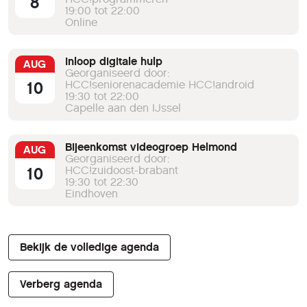
8
19:00 tot 22:00
Online
Inloop digitale hulp
AUG
Georganiseerd door:
10
HCC!seniorenacademie HCC!android
19:30 tot 22:00
Capelle aan den IJssel
Bijeenkomst videogroep Helmond
AUG
Georganiseerd door:
10
HCC!zuidoost-brabant
19:30 tot 22:30
Eindhoven
Bekijk de volledige agenda
Verberg agenda