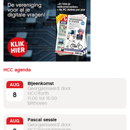
HCC agenda
Bijeenkomst
AUG
Georganiseerd door:
8
HCC!forth
11:00 tot 15:00
Bilthoven
Pascal sessie
AUG
Georganiseerd door:
HCC!programmeren