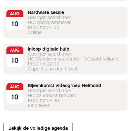
Hardware sessie
AUG
Georganiseerd door:
10
HCC!programmeren
19:30 tot 22:00
Online
Inloop digitale hulp
AUG
Georganiseerd door:
10
HCC!seniorenacademie HCC!zuid-holland
19:30 tot 22:00
Capelle aan den IJssel
Bijeenkomst videogroep Helmond
AUG
Georganiseerd door:
10
HCC!zuidoost-brabant
19:30 tot 22:30
Eindhoven
Bekijk de volledige agenda