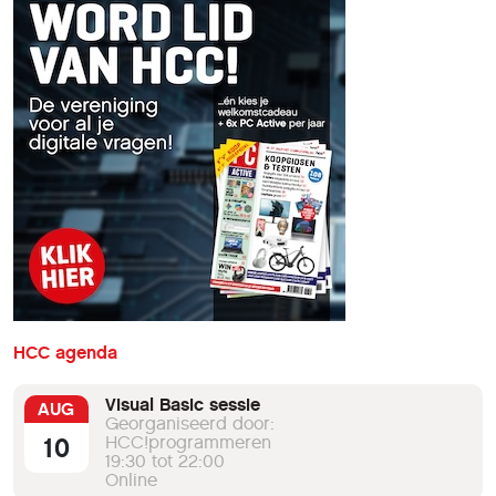
HCC agenda
Visual Basic sessie
AUG
Georganiseerd door:
10
HCC!programmeren
19:30 tot 22:00
Online