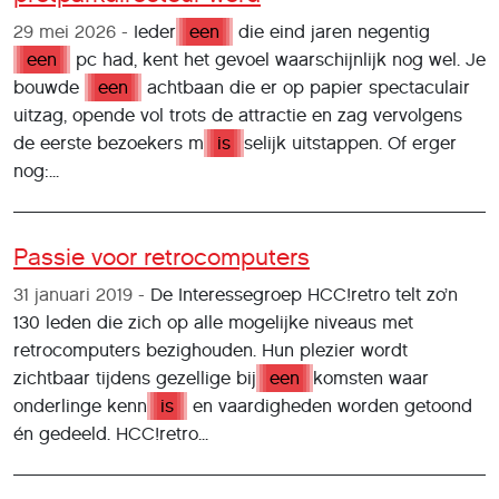
29 mei 2026
Ieder
een
die eind jaren negentig
een
pc had, kent het gevoel waarschijnlijk nog wel. Je
bouwde
een
achtbaan die er op papier spectaculair
uitzag, opende vol trots de attractie en zag vervolgens
de eerste bezoekers m
is
selijk uitstappen. Of erger
nog:...
Passie voor retrocomputers
31 januari 2019
De Interessegroep HCC!retro telt zo’n
130 leden die zich op alle mogelijke niveaus met
retrocomputers bezighouden. Hun plezier wordt
zichtbaar tijdens gezellige bij
een
komsten waar
onderlinge kenn
is
en vaardigheden worden getoond
én gedeeld. HCC!retro...