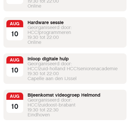
19:30 tot 22:00
Online
Hardware sessie
AUG
Georganiseerd door:
10
HCC!programmeren
19:30 tot 22:00
Online
Inloop digitale hulp
AUG
Georganiseerd door:
10
HCC!zuid-holland HCC!seniorenacademie
19:30 tot 22:00
Capelle aan den IJssel
Bijeenkomst videogroep Helmond
AUG
Georganiseerd door:
10
HCC!zuidoost-brabant
19:30 tot 22:30
Eindhoven