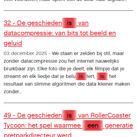
32 - De geschieden
is
van
datacompressie: van bits tot beeld en
geluid
03 december 2025
We staan er zelden bij stil, maar
zonder datacompressie zou het internet nauwelijks
bruikbaar zijn. Elke foto die je deelt, elk filmpje dat je
streamt en elk liedje dat je belu
is
tert,
is
het
resultaat van slimme algoritmen die data kleiner maken
zonder...
49 - De geschieden
is
van RollerCoaster
Tycoon: het spel waarmee
een
generatie
pretparkdirecteur werd