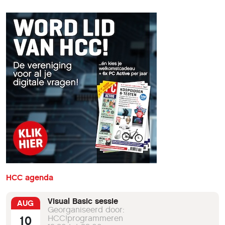
HCC agenda
Visual Basic sessie
AUG
Georganiseerd door:
10
HCC!programmeren