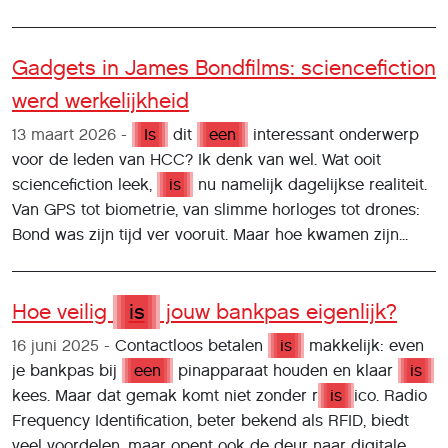
Gadgets in James Bondfilms: sciencefiction
werd werkelijkheid
13 maart 2026
Is
dit
een
interessant onderwerp
voor de leden van HCC? Ik denk van wel. Wat ooit
sciencefiction leek,
is
nu namelijk dagelijkse realiteit.
Van GPS tot biometrie, van slimme horloges tot drones:
Bond was zijn tijd ver vooruit. Maar hoe kwamen zijn...
Hoe veilig
is
jouw bankpas eigenlijk?
16 juni 2025
Contactloos betalen
is
makkelijk: even
je bankpas bij
een
pinapparaat houden en klaar
is
kees. Maar dat gemak komt niet zonder r
is
ico. Radio
Frequency Identification, beter bekend als RFID, biedt
veel voordelen, maar opent ook de deur naar digitale...