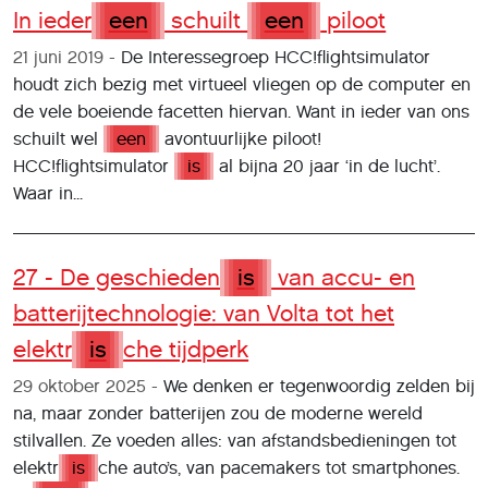
In ieder
een
schuilt
een
piloot
21 juni 2019
De Interessegroep HCC!flightsimulator
houdt zich bezig met virtueel vliegen op de computer en
de vele boeiende facetten hiervan. Want in ieder van ons
schuilt wel
een
avontuurlijke piloot!
HCC!flightsimulator
is
al bijna 20 jaar ‘in de lucht’.
Waar in...
27 - De geschieden
is
van accu- en
batterijtechnologie: van Volta tot het
elektr
is
che tijdperk
29 oktober 2025
We denken er tegenwoordig zelden bij
na, maar zonder batterijen zou de moderne wereld
stilvallen. Ze voeden alles: van afstandsbedieningen tot
elektr
is
che auto’s, van pacemakers tot smartphones.